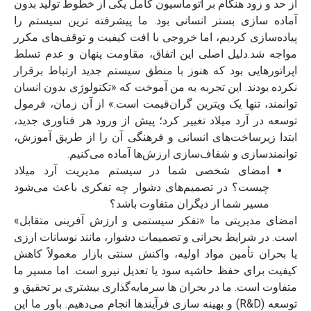
از حد و زود هنگام بر اتوماسیون کامل یکی از خطوط تولید بدون
آماده‌ سازی بستر انسانی بود. ما پیشرفته‌ ترین سیستم را
پیاده‌سازی کردیم، اما خروجی با افت کیفیت و توقف‌های مکرر
مواجه شد.
دلیل اصلی این اتفاق، مقاومت پنهان و عدم تسلط
اپراتورهایی بود که هنوز با منطق سیستم جدید ارتباط برقرار
نکرده بودند. این تجربه به من آموخت که «تکنولوژی بدون انسان
توانمند، تنها یک ویترین گران‌قیمت است.»
از آن زمان، فرمول
توسعه در آرد میلاد تغییر کرد؛ پیش از ورود هر فناوری جدید،
ابتدا زیرساخت‌های انسانی و فرهنگی آن را از طریق آموزش،
توانمندسازی و شفاف‌سازی ارزش‌ها آماده می‌کنیم.
امضای شخصی شما در سیستم مدیریت آرد میلاد
چیست؟ در تصمیم‌های دشوار چه تفکری باعث می‌شود
مسیر شما از دیگران متفاوت باشد؟
امضای مدیریتی ما «تفکر سیستمی و ارزش‌ آفرینی متقابل»
است. در شرایط بحرانی و تصمیمات دشوار، مانند نوسانات ارزی
یا بحران تأمین مواد اولیه، واکنش سنتی بازار معمولاً کاهش
کیفیت برای حفظ حاشیه سود یا تعدیل نیرو است.
اما مسیر ما
متفاوت است. ما در بحران‌ ها سرمایه‌گذاری بیشتری بر تحقیق و
توسعه (R&D) و بهینه‌ سازی فرآیندها انجام می‌دهیم. باور ما این