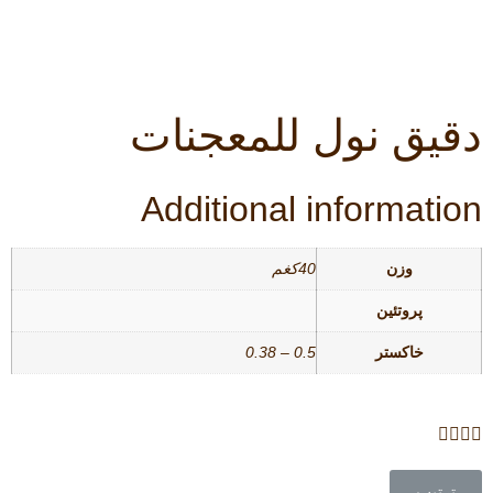
دقیق نول للمعجنات
Additional information
وزن
40کغم
پروتئین
خاکستر
0.5 – 0.38
ترتيب