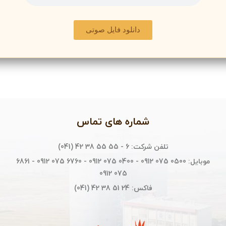
دانلود فایل صوتی
شماره های تماس
تلفن شرکت: 6 - 55 55 38 42 (041)
موبایل: 0500 075 0912 - 0400 075 0912 - 6760 075 0912 - 6861
075 0912
فاکس: 24 51 38 42 (041)